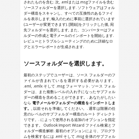
されたものを含む. 次, .emlまたは.msgファイルを含む
ソースフォルダーを選択します. ソフトウェアはフォル
ダー構造をスキャンし、すべての互換性のあるファイ
ルを表示します, 輸入のために事前に選択されています
(ユーザーが変更できます). [開始]をクリックした後, 宛
先フォルダーを選択します, また、コンバーターはフォ
ルダーの作成と電子メールのインポートを開始します.
レビューとトラブルシューティングのために詳細なロ
グとエラーレポートが生成されます.
ソースフォルダーを選択します。
最初のステップでユーザーは、ソース フォルダーのフ
ァイルが含まれているを選択する必要があります。
.eml, .emlx
そして
.msg
フォーマット. ソース フォル
ダーは、また複数レベルの入れ子になったサブフォル
ダーの構造を含めることができます。. あなたがしたい
なら
電子メールやフォルダーの構造をインポートしま
す。
, 以前それを準備してください。. 通常は階層の任
意のレベルのサブフォルダー構造のルート ディレクト
リです。. によって使用される追加のオプションを指定
できます。
Outlook Import Wizard
ファイル検索とフ
ォルダー構造解析. 最初のオプションにより、プログラ
ムを検索するには
.eml
そして
.msg
全体のサブフォル