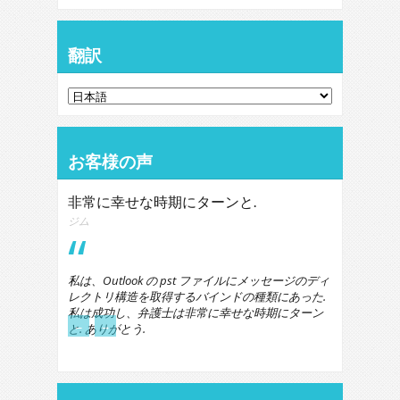
翻訳
お客様の声
非常に幸せな時期にターンと.
ジム
私は、Outlook の pst ファイルにメッセージのディ
レクトリ構造を取得するバインドの種類にあった.
私は成功し、弁護士は非常に幸せな時期にターン
←
→
と. ありがとう.