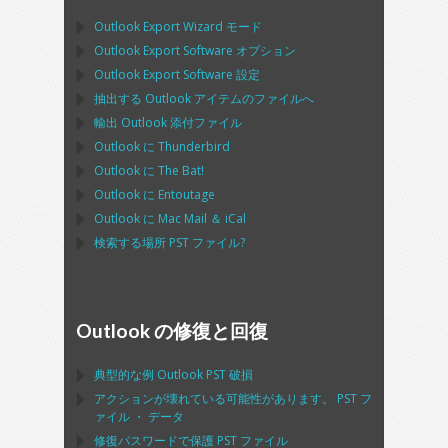
Outlook Export Wizard
モード
Outlook Export Software
オプション
Outlook Export Software
設定
抽出する
Outlook
アイテムのファイルへ
輸出
Outlook
添付ファイル
Outlook
に
Thunderbird
Outlook
に
The Bat!
Outlook
に
Entoutage
Outlook
に
Mac Mail
＆
iCal
検索する場所
PST
ファイル?
Outlook の修復と回復
典型的な例
Outlook PST
破損
アクションが壊れている可能性があります。
PST
フ
ァイル ・ データ
修復パスワードで保護
PST
ファイル