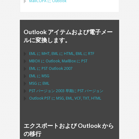
MailCOPA
に
Outlook
Outlook アイテムおよび電子メー
ルに変換します。
EML
に
MHT
,
EML
に
HTML
,
EML
に
RTF
MBOX
に
Outlook
,
MailBox
に
PST
EML
に
PST Outlook
2007
EML
に
MSG
MSG
に
EML
PST
バージョン 2003 早期に
PST
バージョン
Outlook PST
に
MSG, EML, VCF, TXT, HTML
エクスポートおよび Outlook から
の移行