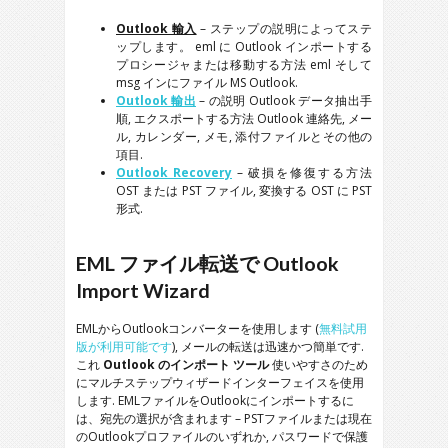
Outlook
輸入
– ステップの説明によってステ
ップします。
eml
に
Outlook
インポートする
プロシージャまたは移動する方法
eml
そして
msg
インにファイル
MS Outlook
.
Outlook
輸出
– の説明
Outlook
データ抽出手
順, エクスポートする方法
Outlook
連絡先, メー
ル, カレンダー, メモ, 添付ファイルとその他の
項目.
Outlook Recovery
– 破損を修復する方法
OST
または
PST
ファイル, 変換する
OST
に
PST
形式.
EML
ファイル転送で
Outlook
Import Wizard
EMLからOutlookコンバーターを使用します (
無料試用
版が利用可能です
), メールの転送は迅速かつ簡単です.
これ
Outlook のインポート ツール
使いやすさのため
にマルチステップウィザードインターフェイスを使用
します. EMLファイルをOutlookにインポートするに
は、宛先の選択が含まれます – PSTファイルまたは現在
のOutlookプロファイルのいずれか, パスワードで保護