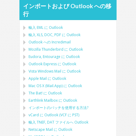
インポートおよび Outlook への移
行
輸入
EML
に
Outlook
輸入
XLS, DOC, PDF
に
Outlook
Outlook への Incredimail
Mozilla Thunderbird
に
Outlook
Eudora, Entourage
に
Outlook
Outlook Express
に
Outlook
Vista Windows Mail
に
Outlook
Apple Mail
に
Outlook
Mac OS X (Mail.App)
に
Outlook
The Bat!
に
Outlook
Earthlink Mailbox
に
Outlook
インポートのバッチを使用する方法?
vCard
に
Outlook
(
VCF
に
PST
)
輸入
TNEF, DAT
ファイルへ
Outlook
Netscape Mail
に
Outlook