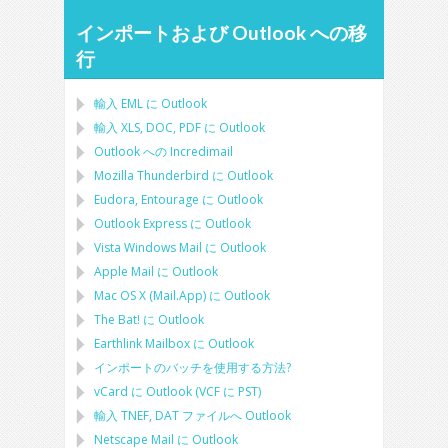
インポートおよび Outlook への移
行
輸入
EML
に
Outlook
輸入
XLS, DOC, PDF
に
Outlook
Outlook への Incredimail
Mozilla Thunderbird
に
Outlook
Eudora, Entourage
に
Outlook
Outlook Express
に
Outlook
Vista Windows Mail
に
Outlook
Apple Mail
に
Outlook
Mac OS X (Mail.App)
に
Outlook
The Bat!
に
Outlook
Earthlink Mailbox
に
Outlook
インポートのバッチを使用する方法?
vCard
に
Outlook
(
VCF
に
PST
)
輸入
TNEF, DAT
ファイルへ
Outlook
Netscape Mail
に
Outlook