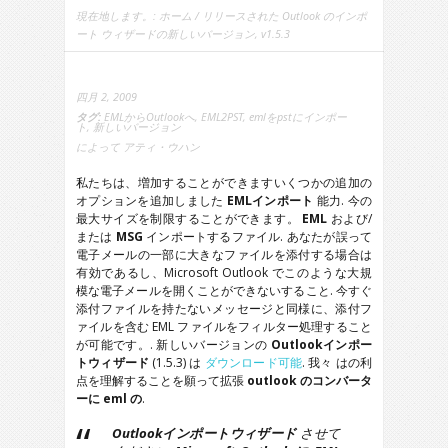
現在地します。:
ホーム
/ リリースされた Outlook のインポ
ート ウィザードの新しいバージョン, v1.5.3
四月 2, 2009
タグ:
EMLからOutlookへ
,
EML2PST
,
emlをpstにインポー
ト
,
新しいバージョン
によって
アティ・ウハン
私たちは、増加することができますいくつかの追加の
オプションを追加しました
EMLインポート
能力. 今の
最大サイズを制限することができます。
EML
および/
または
MSG
インポートするファイル. あなたが誤って
電子メールの一部に大きなファイルを添付する場合は
有効であるし、Microsoft Outlook でこのような大規
模な電子メールを開くことができないすること. 今すぐ
添付ファイルを持たないメッセージと同様に、添付フ
ァイルを含む EML ファイルをフィルター処理すること
が可能です。. 新しいバージョンの
Outlookインポー
トウィザード
(1.5.3) は
ダウンロード可能
. 我々 はの利
点を理解することを願って拡張
outlook のコンバータ
ーに eml の
.
Outlookインポートウィザード
させて