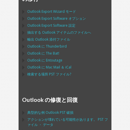
Outlook Export Wizard
モード
Outlook Export Software
オプション
Outlook Export Software
設定
抽出する
Outlook
アイテムのファイルへ
輸出
Outlook
添付ファイル
Outlook
に
Thunderbird
Outlook
に
The Bat!
Outlook
に
Entoutage
Outlook
に
Mac Mail
＆
iCal
検索する場所
PST
ファイル?
Outlook の修復と回復
典型的な例
Outlook PST
破損
アクションが壊れている可能性があります。
PST
フ
ァイル ・ データ