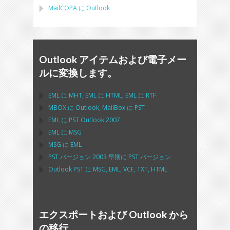
MailCOPA
に
Outlook
Outlook アイテムおよび電子メー
ルに変換します。
EML
に
MHT
,
EML
に
HTML
,
EML
に
RTF
MBOX
に
Outlook
,
MailBox
に
PST
EML
に
PST Outlook
2007
EML
に
MSG
MSG
に
EML
PST
バージョン 2003 早期に
PST
バージョン
Outlook PST
に
MSG, EML, VCF, TXT, HTML
エクスポートおよび Outlook から
の移行