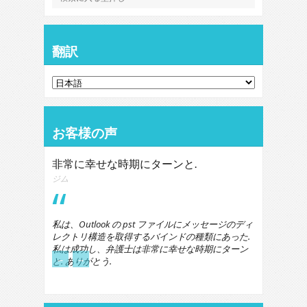
翻訳
お客様の声
非常に幸せな時期にターンと.
ジム
私は、Outlook の pst ファイルにメッセージのディ
レクトリ構造を取得するバインドの種類にあった.
私は成功し、弁護士は非常に幸せな時期にターン
←
→
と. ありがとう.