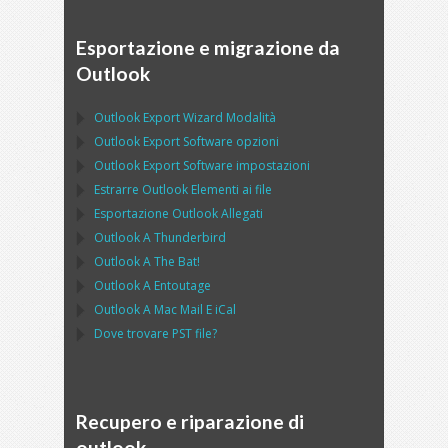
Esportazione e migrazione da
Outlook
Outlook Export Wizard
Modalità
Outlook Export Software
opzioni
Outlook Export Software
impostazioni
Estrarre
Outlook
Elementi ai file
Esportazione
Outlook
Allegati
Outlook
A
Thunderbird
Outlook
A
The Bat!
Outlook
A
Entoutage
Outlook
A
Mac Mail
E
iCal
Dove trovare
PST
file?
Recupero e riparazione di
outlook