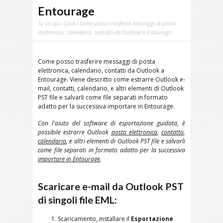
Entourage
Tu sei qui:
Casa
/ Come posso trasferire messaggi di posta
elettronica, calendario, contatti da Outlook a Entourage
Come posso trasferire messaggi di posta
elettronica, calendario, contatti da Outlook a
Entourage. Viene descritto come estrarre Outlook e-
mail, contatti, calendario, e altri elementi di Outlook
PST file e salvarli come file separati in formato
adatto per la successiva importare in Entourage.
Con l'aiuto del software di esportazione guidata, è
possibile estrarre Outlook
posta elettronica
,
contatto
,
calendario
, e altri elementi di Outlook PST file e salvarli
come file separati in formato adatto per la successiva
importare in Entourage
.
Scaricare e-mail da Outlook PST
di singoli file EML:
Scaricamento, installare il
Esportazione