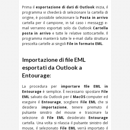
Prima il
esportazione di dati di Outlook
inizia, il
programma vi chiederà di selezionare la cartella di
origine, è possibile selezionare la
Posta in arrivo
cartella per il campione, in tal caso i messaggi e-
mail verranno esportati solo da Outlook
Cartella
posta in arrivo
e tutte le relative sottocartelle. Il
programma manterrà tutte le e-mail dalla struttura
prescelta cartelle ai singoli
File in formato EML
.
Importazione di file EML
esportati da Outlook a
Entourage:
La procedura per
importare file EML in
Entourage
è semplice. È necessario spostare
File
EML
salvato da Outlook per il
MacOS
computer ed
eseguire il
Entourage
, scegliere
File EML
che si
desidera
importazione
, tenere premuto il
pulsante sinistro del mouse e trascinare la
selezione di
File EML
desiderato
Entourage
cartella. Una volta si rilascia il pulsante sinistro del
mouse, il selezionato
File EML
verrà importato il