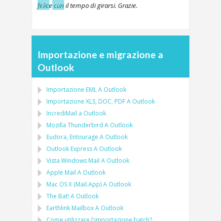
←
→
felice con il tempo di girarsi. Grazie.
Importazione e migrazione a
Outlook
Importazione
EML
A
Outlook
Importazione
XLS, DOC, PDF
A
Outlook
IncrediMail a Outlook
Mozilla Thunderbird
A
Outlook
Eudora, Entourage
A
Outlook
Outlook Express
A
Outlook
Vista Windows Mail
A
Outlook
Apple Mail
A
Outlook
Mac OS X (Mail.App)
A
Outlook
The Bat!
A
Outlook
Earthlink Mailbox
A
Outlook
Come utilizzare l'importazione batch?