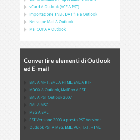
vCard
A
Outlook
(
VCF
A
PST
)
Importazione
TNEF, DAT
file a
Outlook
Netscape Mail
A
Outlook
MailCOPA
A
Outlook
Convertire elementi di Outlook
ed E-mail
EML
A
MHT
,
EML
A
HTML
,
EML
A
RTF
MBOX
A
Outlook
,
MailBox
A
PST
EML
A
PST Outlook
2007
EML
A
MSG
MSG
A
EML
PST
Versione 2003 a presto
PST
Versione
Outlook PST
A
MSG, EML, VCF, TXT, HTML