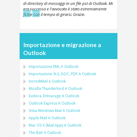
di directory di messaggi in un file pst di Outlook. Mi
era successo e l'avvocato è stato estremamente
←
→
felice con il tempo di girarsi. Grazie.
Importazione e migrazione a
Outlook
Importazione
EML
A
Outlook
Importazione
XLS, DOC, PDF
A
Outlook
IncrediMail a Outlook
Mozilla Thunderbird
A
Outlook
Eudora, Entourage
A
Outlook
Outlook Express
A
Outlook
Vista Windows Mail
A
Outlook
Apple Mail
A
Outlook
Mac OS X (Mail.App)
A
Outlook
The Bat!
A
Outlook