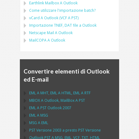
Earthlink Mailbox
A
Outlook
Come utilizzare l'importazione batch?
vCard
A
Outlook
(
VCF
A
PST
)
Importazione
TNEF, DAT
file a
Outlook
Netscape Mail
A
Outlook
MailCOPA
A
Outlook
Convertire elementi di Outlook
ed E-mail
EML
A
MHT
,
EML
A
HTML
,
EML
A
RTF
MBOX
A
Outlook
,
MailBox
A
PST
EML
A
PST Outlook
2007
EML
A
MSG
MSG
A
EML
PST
Versione 2003 a presto
PST
Versione
Outlook PST
A
MSG, EML, VCF, TXT, HTML