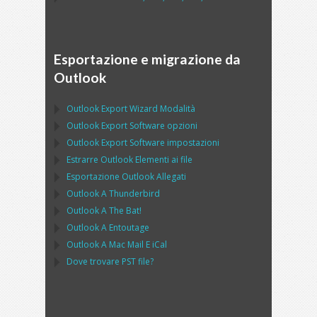
Esportazione e migrazione da
Outlook
Outlook Export Wizard
Modalità
Outlook Export Software
opzioni
Outlook Export Software
impostazioni
Estrarre
Outlook
Elementi ai file
Esportazione
Outlook
Allegati
Outlook
A
Thunderbird
Outlook
A
The Bat!
Outlook
A
Entoutage
Outlook
A
Mac Mail
E
iCal
Dove trovare
PST
file?