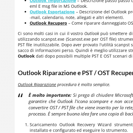
Outlook
Importazione
– Descrizione passo passo 
eml
E
msg
file in
MS Outlook
.
Outlook
Esportazione
– Descrizione del
Outlook
pro
-mail, calendario, note, allegati e altri elementi.
Outlook
Recupero
– Come riparare danneggiato
OS
Ci sono molti casi in cui il vostro
Outlook
può smettere di 
utilizzando scanpst.exe (Scanost.exe per
OST
file) strume
PST
file inutilizzabile. Dopo aver provato l'utilità scanpst
sacco di informazioni perso. Quindi è meglio utilizzare 
Outlook
dati dopo possibili multiple
PST
E
OST
scenari di
Outlook
Riparazione e
PST / OST
Recupe
Outlook
Riparazione
procedura è molto semplice.
È molto importante:
Si prega di chiudere
Microsof
garantire che
Outlook
l'icona scompare e non acced
convertire
OST / PST
file che viene inserito per la rete
processo. È sempre buona idea fare una copia di back
Scaricamento
Outlook Recovery Wizard
strumento
installato e configurato ed eseguire lo strumento.