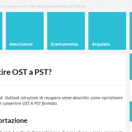
e recuperare tutti i dati di posta elettronica di Outlook.
Descrizione
Scaricamento
Acquisto
ire OST a PST?
rd
.
Outlook
istruzioni di recupero viene descritto come ripristinare
e convertire
OST
A
PST
formato.
portazione