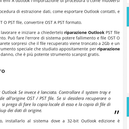
di
eml
A
outlook
l'importazione di procedura o come muoversi
cedura di estrazione dati, come esportare
Outlook
contatti, e
T
O
PST
file, convertire
OST
A
PST
formato.
lavorare e iniziare a chiedertelo
riparazione
Outlook
PST
file
nto. Può fare l'errore di sistema potere fallimento e file
OST
O
 sarete sorpresi che il file recuperato viene troncato a 2Gb e un
strumento speciale che studiato appositamente per
riparazione
 danno, che è più potente strumento scanpst gratis.
ro
t Outlook
Se invece è lanciata. Controllare il system tray e
e all'origine
OST / PST
file. Se si desidera recuperare o
, si prega di fare la copia locale di esso e la copia di file di
up dei dati di origine.
, installarlo al sistema dove a 32-bit
Outlook
edizione è