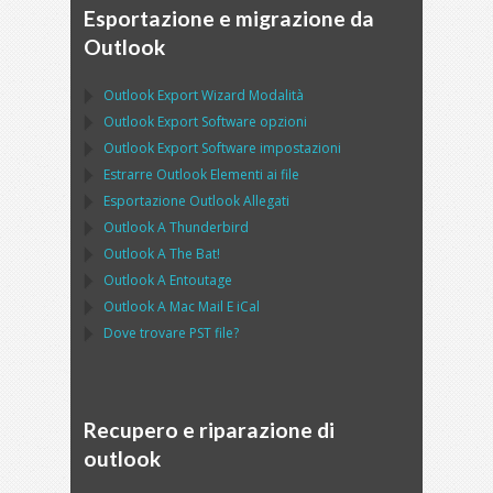
Esportazione e migrazione da
Outlook
Outlook Export Wizard
Modalità
Outlook Export Software
opzioni
Outlook Export Software
impostazioni
Estrarre
Outlook
Elementi ai file
Esportazione
Outlook
Allegati
Outlook
A
Thunderbird
Outlook
A
The Bat!
Outlook
A
Entoutage
Outlook
A
Mac Mail
E
iCal
Dove trovare
PST
file?
Recupero e riparazione di
outlook