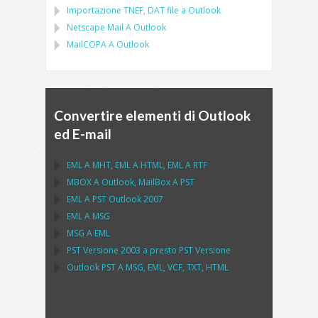
Importazione
TNEF, DAT
file a
Outlook
Netscape Mail
A
Outlook
MailCOPA
A
Outlook
Convertire elementi di Outlook
ed E-mail
EML
A
MHT
,
EML
A
HTML
,
EML
A
RTF
MBOX
A
Outlook
,
MailBox
A
PST
EML
A
PST Outlook
2007
EML
A
MSG
MSG
A
EML
PST
Versione 2003 a presto
PST
Versione
Outlook PST
A
MSG, EML, VCF, TXT, HTML