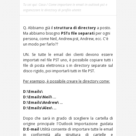
Tu sei qui:
Casa
/ Come importare le email in outlook pst e
organizzare le directory di profilo utente
Q. Abbiamo già il
struttura di directory
a posto.
Ma abbiamo bisogno
PSTs file separati
per ogni
persona, come Neil, Andrew.pst, Andrew, ecc. C'è
un modo per farlo??
UN. Se tutte le email dei clienti devono essere
importati nel file PST uno, è possibile copiare tutti i
file di posta elettronica s in directory separate sul
disco rigido, poi importarli tutti in file PST.
Per esempio, è possibile creare le directory come:
D:\
Emails\
D:\
Emails\Neil\
…
D:\
Emails\Andrew\
…
D:\
Emails\Alex\
…
Dopo che sarà in grado di scegliere la cartella di
origine principale l'Outlook Importazione guidata
D:E-mail
Utilità consente di importare tutte le email
in conformità alla struttura di cartelle e