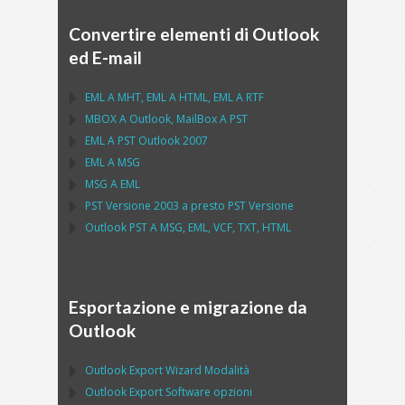
Convertire elementi di Outlook
ed E-mail
EML
A
MHT
,
EML
A
HTML
,
EML
A
RTF
MBOX
A
Outlook
,
MailBox
A
PST
EML
A
PST Outlook
2007
EML
A
MSG
MSG
A
EML
PST
Versione 2003 a presto
PST
Versione
Outlook PST
A
MSG, EML, VCF, TXT, HTML
Esportazione e migrazione da
Outlook
Outlook Export Wizard
Modalità
Outlook Export Software
opzioni