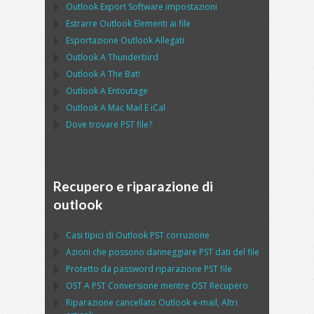
Outlook Export Software
impostazioni
Estrarre
Outlook
Elementi ai file
Esportazione
Outlook
Allegati
Outlook
A
Thunderbird
Outlook
A
The Bat!
Outlook
A
Entoutage
Outlook
A
Mac Mail
E
iCal
Dove trovare
PST
file?
Recupero e riparazione di
outlook
Casi tipici di
Outlook PST
corruzione
Azioni che possono danneggiare
PST
dati del file
Protetto da password riparazione
PST
file
OST
A
PST
Conversione mentre
OST
Recupero
Riparazione cancellato
Outlook
e-mail, Altri