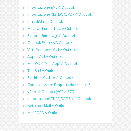
Importazione
EML
A
Outlook
Importazione
XLS, DOC, PDF
A
Outlook
IncrediMail a Outlook
Mozilla Thunderbird
A
Outlook
Eudora, Entourage
A
Outlook
Outlook Express
A
Outlook
Vista Windows Mail
A
Outlook
Apple Mail
A
Outlook
Mac OS X (Mail.App)
A
Outlook
The Bat!
A
Outlook
Earthlink Mailbox
A
Outlook
Come utilizzare l'importazione batch?
vCard
A
Outlook
(
VCF
A
PST
)
Importazione
TNEF, DAT
file a
Outlook
Netscape Mail
A
Outlook
MailCOPA
A
Outlook