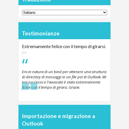
Testimonianze
Estremamente felice con il tempo di girarsi.
Jim
Ero in natura di un bind per ottenere una struttura
di directory di messaggi in un file pst di Outlook. Mi
era successo e l'avvocato è stato estremamente
←
→
felice con il tempo di girarsi. Grazie.
Importazione e migrazione a
Outlook