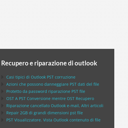
Recupero e riparazione di outlook
Casi tipici di
Outlook PST
corruzione
Azioni che possono danneggiare
PST
dati del file
Protetto da password riparazione
PST
file
OST
A
PST
Conversione mentre
OST
Recupero
Riparazione cancellato
Outlook
e-mail, Altri articoli
Repair
2GB di grandi dimensioni
pst
file
PST
Visualizzatore. Vista
Outlook
contenuto di file