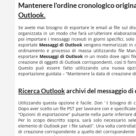
Mantenere l'ordine cronologico origin
Outlook.
Se avete mai bisogno di esportare le email ai file sul di
organizzata in un modo che farà un'ulteriore elaborazi
poi importare i messaggi ricevuti in giorni specifici, so
esportate
Messaggi di Outlook
vengono memorizzati in or
ordinamento e processo di massa utilizzando file Mana
esportare
Messaggi di Outlook
in un modo dove ogni file
creazione di oggetti di Outlook corrispondenti, così ti forn
Questo può essere fatto utilizzando una nuova opzi
esportazione guidata – “Mantenere la data di creazione di e
Ricerca Outlook
archivi del messaggio di 
Utilizzando questa opzione è facile. Don ’ t bisogno di 
Dopo aver scelto un file PST per lavorare con e specificate 
“Opzioni di esportazione” pulsante nella parte inferiore 
Per lo scopo descritto sopra, sarà solo necessario se
elemento di Outlook per i file salvati”. Una volta controlla
di creazione corrispondente a quello del corrispondente