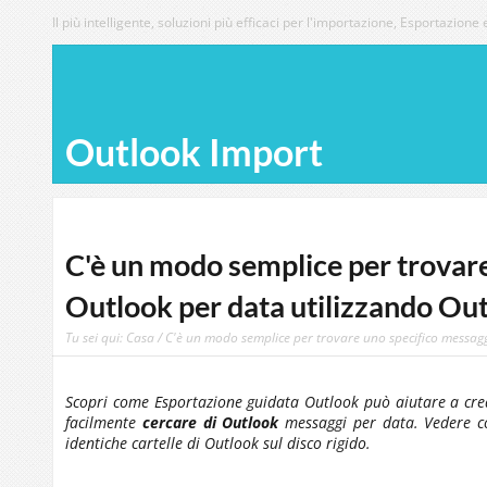
Il più intelligente, soluzioni più efficaci per l'importazione, Esportazione 
Outlook Import
C'è un modo semplice per trovare
Outlook per data utilizzando Ou
Tu sei qui:
Casa
/ C'è un modo semplice per trovare uno specifico messagg
Scopri come Esportazione guidata Outlook può aiutare a cre
facilmente
cercare di Outlook
messaggi per data. Vedere c
identiche cartelle di Outlook sul disco rigido.