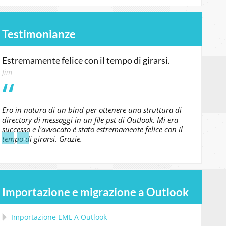
Testimonianze
Estremamente felice con il tempo di girarsi.
Jim
Ero in natura di un bind per ottenere una struttura di
directory di messaggi in un file pst di Outlook. Mi era
successo e l'avvocato è stato estremamente felice con il
←
→
tempo di girarsi. Grazie.
Importazione e migrazione a Outlook
Importazione
EML
A
Outlook