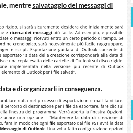
ale, mentre
salvataggio dei messaggi di
sco rigido, si sarà sicuramente desidera che inizialmente sarà
one e
ricerca dei messaggi
più facile. Ad esempio, è possibile
lo date o messaggi ricevuti entro un certo periodo di tempo. Se
dine cronologico, sarà notevolmente più facile raggruppare,
ger e script. Esportazione guidata di Outlook consente di
 esportato ’ s data della creazione corrisponderà alla data di
isce una copia esatta delle cartelle di Outlook sul disco rigido.
one implementata nella versione più recente di Outlook
lemento di Outlook per i file salvati”.
data e di organizzarli in conseguenza.
cambiare nulla nel processo di esportazione e-mail familiare.
il percorso di destinazione per i file da esportare, fare clic sul
della finestra del programma. Verrà aperta la finestra Opzioni.
lezionare una opzione – “Mantenere la data di creazione di
to, farà in modo che ogni file esportato dal file PST avrà la data
Messaggio di Outlook
. Una volta fatto configurazione opzioni