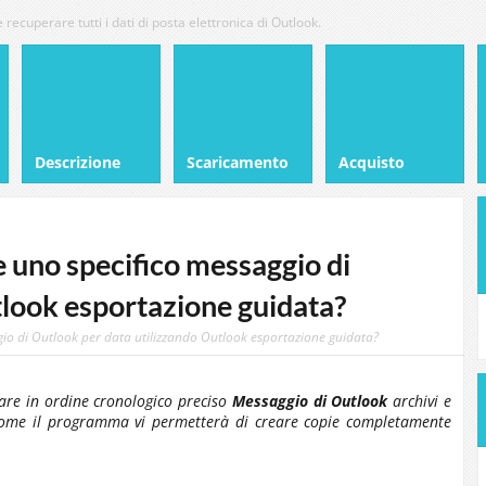
e recuperare tutti i dati di posta elettronica di Outlook.
Descrizione
Scaricamento
Acquisto
 uno specifico messaggio di
tlook esportazione guidata?
io di Outlook per data utilizzando Outlook esportazione guidata?
are in ordine cronologico preciso
Messaggio di Outlook
archivi e
ome il programma vi permetterà di creare copie completamente