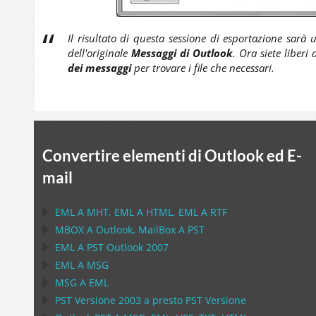
Il risultato di questa sessione di esportazione sarà
dell'originale
Messaggi di Outlook
. Ora siete liberi
dei messaggi
per trovare i file che necessari.
Convertire elementi di Outlook ed E-
mail
EML
A
MHT
,
EML
A
HTML
,
EML
A
RTF
MBOX
A
Outlook
,
MailBox
A
PST
EML
A
PST Outlook
2007
EML
A
MSG
MSG
A
EML
PST
Versione 2003 a presto
PST
Versione