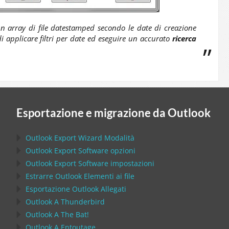
 un array di file datestamped secondo le date di creazione
 di applicare filtri per date ed eseguire un accurato
ricerca
Esportazione e migrazione da Outlook
Outlook Export Wizard
Modalità
Outlook Export Software
opzioni
Outlook Export Software
impostazioni
Estrarre
Outlook
Elementi ai file
Esportazione
Outlook
Allegati
Outlook
A
Thunderbird
Outlook
A
The Bat!
Outlook
A
Entoutage