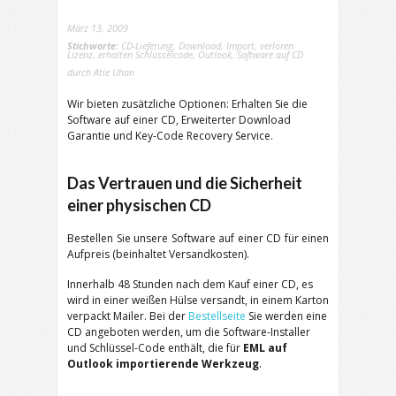
März 13, 2009
Stichworte:
CD-Lieferung
,
Download
,
Import
,
verloren
Lizenz
,
erhalten Schlüsselcode
,
Outlook
,
Software auf CD
durch
Atie Uhan
Wir bieten zusätzliche Optionen: Erhalten Sie die
Software auf einer CD, Erweiterter Download
Garantie und Key-Code Recovery Service.
Das Vertrauen und die Sicherheit
einer physischen CD
Bestellen Sie unsere Software auf einer CD für einen
Aufpreis (beinhaltet Versandkosten).
Innerhalb 48 Stunden nach dem Kauf einer CD, es
wird in einer weißen Hülse versandt, in einem Karton
verpackt Mailer. Bei der
Bestellseite
Sie werden eine
CD angeboten werden, um die Software-Installer
und Schlüssel-Code enthält, die für
EML auf
Outlook importierende Werkzeug
.