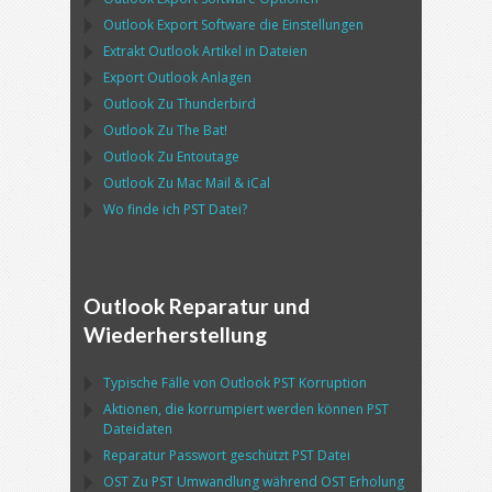
Outlook Export Software
die Einstellungen
Extrakt
Outlook
Artikel in Dateien
Export
Outlook
Anlagen
Outlook
Zu
Thunderbird
Outlook
Zu
The Bat!
Outlook
Zu
Entoutage
Outlook
Zu
Mac Mail
&
iCal
Wo finde ich
PST
Datei?
Outlook Reparatur und
Wiederherstellung
Typische Fälle von
Outlook PST
Korruption
Aktionen, die korrumpiert werden können
PST
Dateidaten
Reparatur Passwort geschützt
PST
Datei
OST
Zu
PST
Umwandlung während
OST
Erholung