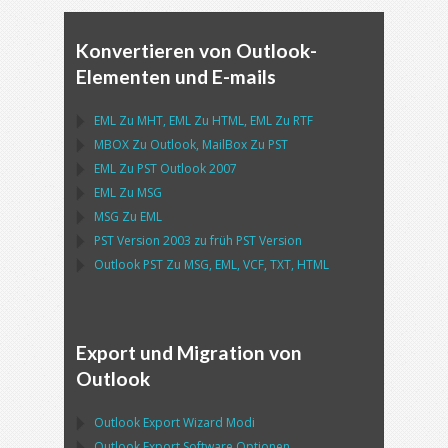
Konvertieren von Outlook-
Elementen und E-mails
EML
Zu
MHT
,
EML
Zu
HTML
,
EML
Zu
RTF
MBOX
Zu
Outlook
,
MailBox
Zu
PST
EML
Zu
PST Outlook
2007
EML
Zu
MSG
MSG
Zu
EML
PST
Version 2003 zu früh
PST
Version
Outlook PST
Zu
MSG, EML, VCF, TXT, HTML
Export und Migration von
Outlook
Outlook Export Wizard
Modi
Outlook Export Software
Optionen