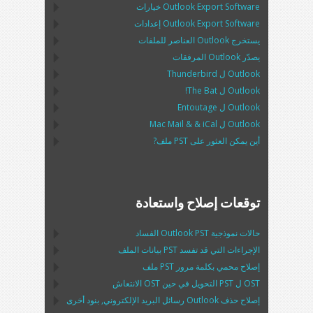
Outlook Export Software
خيارات
Outlook Export Software
إعدادات
يستخرج
Outlook
العناصر للملفات
يصدّر
Outlook
المرفقات
Outlook
ل
Thunderbird
Outlook
ل
The Bat!
Outlook
ل
Entoutage
Outlook
ل
iCal
& &
Mac Mail
أين يمكن العثور على
PST
ملف?
توقعات إصلاح واستعادة
حالات نموذجية
Outlook PST
الفساد
الإجراءات التي قد تفسد
PST
بيانات الملف
إصلاح محمي بكلمة مرور
PST
ملف
OST
ل
PST
التحويل في حين
OST
الانتعاش
إصلاح حذف
Outlook
رسائل البريد الإلكتروني, بنود أخرى