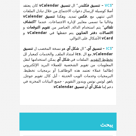
“
VCS
– تنسيق فكلندر.
” ال
تنسيق vCalendar
كان يعتقد
أصلا كوسيلة لإرسال دعوات الاجتماع, من خلال تبادل الملفات
التي تنتهي مع
.فكس
تمديد. وهكذا
تنسيق vCalendar
وغالبا ما تسمى معايير لإدارة الاجتماعات. عندما “
اكتشاف
تلقائي
” يتم استخدام الدالة, العناصر من
تقويم التوقعات
و
الاتصالات دفتر العناوين
يتم حفظها في
vCalendar
و
vCard
الأشكال على التوالي.
“
ICS
– تنسيق آي.
” ال
شكل آي
هو نسخة المخصب ل
تنسيق
vCalendar
, مع ال
.ics
امتداد الملف, والخدمات كمعيار لل
تخطيط التقويم
. الملفات في
شكل آي
يمكن استخدامها لنقل
المعلومات من تقويم الشخصية للعملاء البريد الإلكتروني
(طالما عملاء تعتمد هذه الوظائف) أو برمجيات تخطيط.
البرمجيات وخدمات الويب الحديثة - أبل كال, تقويم جوجل,
ياهو, لوتس نوتس ويندوز التقويم - جميع البيانات المخزنة في
دعم إما
شكل آي
أو
تنسيق vCalendar
.
يبحث