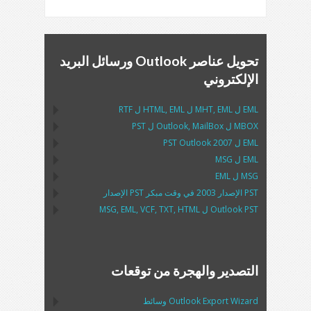
تحويل عناصر Outlook ورسائل البريد
الإلكتروني
EML
ل
EML
,
MHT
ل
EML
,
HTML
ل
RTF
MBOX
ل
MailBox
,
Outlook
ل
PST
EML
ل
2007
PST Outlook
EML
ل
MSG
MSG
ل
EML
PST
الإصدار 2003 في وقت مبكر
PST
الإصدار
Outlook PST
ل
MSG, EML, VCF, TXT, HTML
التصدير والهجرة من توقعات
Outlook Export Wizard
وسائط