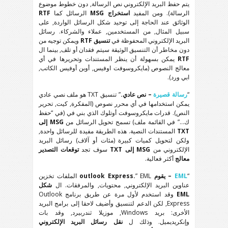
يتم حفظ البريد الإلكتروني نص الرسالة, دون خطوط موضوع
الرسالة). ومن المفيد
استخراج MSG
الرسائل كما
RTF
الوثائق عند الحاجة إلى توحيد شكل الرسائل الواردة, على
سبيل المثال, من المستخدمين, عملاء والشركاء. رسائل
البريد الإلكتروني المحفوظة في
تنسيق RTF
ويمكن توجيه من
دون مخاطر أن التنسيق الوثيقة سيتم فقدان أو تلف, بينما ال
RTF
يمكن بسهولة أن ينظر المستندات وتحريرها في أي
معالج النصوص (مايكروسوفت اوفيس, أوبن أوفيس الكاتب,
ابي ورد).
“
رسالة قصيرة
– نص عادي.
” تنسيق TXT هو ملف نصي عادي
يمكن استخدامها في أي محرر نصوص (المفكرة, كيت, تحرير
النص). قدرات مايكروسوفت أوتلوك الذي بني في (في “حفظ
ك…” في القائمة ملف) تسمح تحويل الرسائل من
MSG إلى
TXT
المستندات النصية. هذه الطريقة مفيدة للرسائل واحدة,
ولكن لتحويل كميات كبيرة (مئات أو آلاف) رسائل البريد
الإلكتروني من
MSG إلى TXT
سوف تجد
توقعات التصدير
معالج
أكثر فعالية.
“
EML
– يقوم outlook Express.
” EML الملفات تخزين
عناوين البريد الإلكتروني, محتويات, والمرفقات. ال
شكل
EML
وقد استخدم لأول مرة عن طريق برنامج Outlook
Express, لكن الدعم لتنسيق وأضيف لاحقا إلى برامج البريد
الأخرى: بريد Windows, موزيلا ثندربيرد, وقد بات
وإنكريديميل. وذلك ل
نقل رسائل البريد الإلكتروني