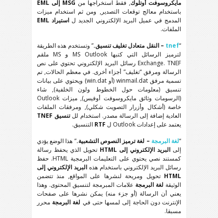
مايكروسوفت أوتلوك
, فقط استخراجها من
MSG إلى EML
باستخدام معالج توقعات التصدير, ومن ثم استخدام ميزات
المدمج في عميل البريد الإلكتروني الجديد ل
استيراد EML
الملفات.
“
tnef
– النقل متعادل تغليف تنسيق.
” وتستخدم هذه الطريقة
لترميز الرسائل التي كتبها MS Outlook و MS ملقم
Exchange. TNEF رسائل البريد الإلكتروني تحتوي على نص
الرسالة ومرفق “تغليف” أجزاء أخرى. في معظم الحالات, تم
تسمية مرفق winmail.dat (أو win.dat) ويحتوي على بيانات
تنسيق (معلومات حول الخطوط ولون الخلفية), شاء
(الرسومات وثائق مايكروسوفت أوفيس), ميزات Outlook
خاصة (أشكال وأزرار التصويت شكلي), ومرفقات الملفات
العادية إضافة إلى الرسالة مصدر. استخدام لل
تنسيق TNEF
يعتمد على إعدادات Outlook ل
RTF
التنسيق.
“
لغة البرمجة
– لغة ترميز النصوص التشعبية.
” هذا الوضع يؤدي
إلى
البريد الإلكتروني إلى HTML
تحويل الذي يحفظ رسالة
كمستند نصي يحتوي على التعليمات البرمجية HTML. حفظ
رسائل البريد الإلكتروني باستخدام هذه
البريد الإلكتروني إلى
HTML
تحويل ومريحة لنشرها على المواقع, منذ تتضمن
الوثيقة
لغة البرمجة
علامات المبرمجة لتنسيق المحتوى. وهذا
يعني أن الرسالة (أو جزء منه) يمكن نشرها على صفحات
الإنترنت دون الحاجة إلى لمسها حتى في
لغة البرمجة
محرر
مسبقا.