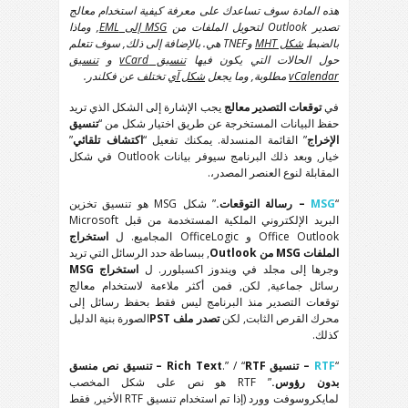
هذه المادة سوف تساعدك على معرفة كيفية استخدام معالج
تصدير Outlook لتحويل الملفات من
MSG إلى EML
, وماذا
بالضبط
شكل MHT
وTNEF هي. بالإضافة إلى ذلك, سوف تتعلم
حول الحالات التي يكون فيها
تنسيق vCard
و
تنسيق
vCalendar
مطلوبة, وما يجعل
شكل آي
تختلف عن فكلندر.
في
توقعات التصدير معالج
يجب الإشارة إلى الشكل الذي تريد
حفظ البيانات المستخرجة عن طريق اختيار شكل من “
تنسيق
الإخراج
” القائمة المنسدلة. يمكنك تفعيل “
اكتشاف تلقائي
”
خيار, وبعد ذلك البرنامج سيوفر بيانات Outlook في شكل
المقابلة لنوع العنصر المصدر،.
“
MSG
– رسالة التوقعات.
” شكل MSG هو تنسيق تخزين
البريد الإلكتروني الملكية المستخدمة من قبل Microsoft
Office Outlook و OfficeLogic المجاميع. ل
استخراج
الملفات MSG من Outlook
, ببساطة حدد الرسائل التي تريد
وجرها إلى مجلد في ويندوز اكسبلورر. ل
استخراج MSG
رسائل جماعية, لكن, فمن أكثر ملاءمة لاستخدام معالج
توقعات التصدير منذ البرنامج ليس فقط بحفظ رسائل إلى
محرك القرص الثابت, لكن
تصدر ملف PST
الصورة بنية الدليل
كذلك.
“
RTF
– تنسيق Rich Text
.” / “
RTF – تنسيق نص منسق
بدون رؤوس.
” RTF هو نص على شكل المخصب
لمايكروسوفت وورد (إذا تم استخدام تنسيق RTF الأخير, فقط