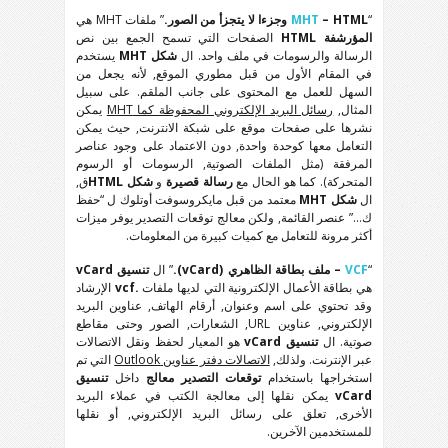
“
– HTML وجزءا لا يتجزأ من الصور.
MHT
” ملفات MHT هي
المؤرشفة HTML
الصفحات التي تسمح الجمع بين نص
الرسالة والرسومات في ملف واحد. ال
شكل MHT
يستخدم
في المقام الأول من قبل مطوري الموقع, لأنه يجعل من
السهل للعمل مع المحتوى على جانب الملقم. على سبيل
المثال,
رسائل البريد الإلكتروني المحفوظة كما MHT
يمكن
نشرها على صفحات موقع على شبكة الانترنت, حيث يمكن
التعامل معها كوحدة واحدة, دون الاعتماد على وجود عناصر
المرفقة (مثل الملفات الصوتية, الرسومات أو الرسوم
المتحركة). كما هو الحال مع
رسالة قصيرة
و
شكل HTML
ق,
ال
شكل MHT
معتمد من قبل مايكروسوفت أوتلوك ل “حفظ
ك…” عنصر القائمة, ولكن معالج توقعات التصدير يوفر ميزات
أكثر مرونة للتعامل مع كميات كبيرة من المعلومات.
“
VCF
– ملف بطاقة الظاهري (vCard).
” ال
تنسيق vCard
هي بطاقة الأعمال الإلكترونية التي لديها ملفات
.vcf
الإرشاد
وقد تحتوي على اسم وعنوان, أرقام الهاتف, عناوين البريد
الإلكتروني, عناوين URL, الشعارات, الصور وحتى مقاطع
صوتية. ال
تنسيق vCard
هو المعيار لحفظ ونقل الاتصالات
عبر الإنترنت. ولذلك,
الاتصالات دفتر عناوين Outlook
التي تم
استخراجها باستخدام
توقعات التصدير معالج
داخل
تنسيق
vCard
يمكن نقلها إلى معالجة الكتب في عملاء البريد
الأخرى, تعلق على رسائل البريد الإلكتروني, أو نقلها
للمستخدمين الآخرين.