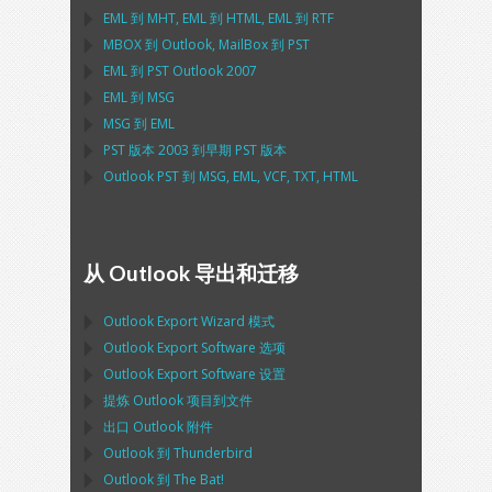
EML
到
MHT
,
EML
到
HTML
,
EML
到
RTF
MBOX
到
Outlook
,
MailBox
到
PST
EML
到
PST Outlook
2007
EML
到
MSG
MSG
到
EML
PST
版本 2003 到早期
PST
版本
Outlook PST
到
MSG, EML, VCF, TXT, HTML
从 Outlook 导出和迁移
Outlook Export Wizard
模式
Outlook Export Software
选项
Outlook Export Software
设置
提炼
Outlook
项目到文件
出口
Outlook
附件
Outlook
到
Thunderbird
Outlook
到
The Bat!