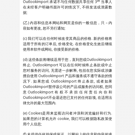
路
OutlookImport 承诺不与任何数据共享任何 3
当事人
在未经客户明确书面许可的情况下, 不得发送或泄露数
据;
(乙) 内容和信息本网站和网页是你的一般信息，只 – 内
容如有更改, 恕不另行通知;
(c) 我们可以在任何时候改变其商品的价格. 新的价格将
适用于所有的订单后, 价格变化. 在价格变化生效后继续
使用本软件或网站, 你接受新的价格.
(d) 这些条款将继续适用于您，直到您或OutlookImport
终止. OutlookImport 可以在任何时候终止条款或中止
您对服务的访问, 无需进一步解释, 包括在您实际或涉嫌
擅自使用 OutlookImport 产品和服务或不遵守条款的情
况下. 如果您或 OutlookImport 终止条款, 或者如果
OutlookImport暂停该公司的产品或服务的访问权, 您同
意OutlookImport有权不承担任何责任向你和
OutlookImport不会退还您已支付的任何款项, 在适用法
律允许的最大范围内.
(e) Cookies是用来监视访问者冲浪和浏览偏好和行为.
如果您的计算机允许 cookie, 我们可以根据隐私政策使
用个人信息;
(f) 未提供任何担保或保证，以网站上的信息和内容的准