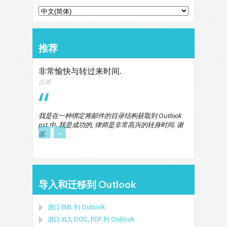
推荐
非常愉快与转过来时间.
吉姆
我是在一种绑定将邮件的目录结构获取到 Outlook
pst 中. 我是成功的, 律师是非常高兴的转身时间. 谢
←
→
谢.
导入和迁移到 Outlook
进口
EML
到
Outlook
进口
XLS, DOC, PDF
到
Outlook