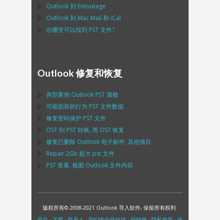
Outlook
到
Entoutage
Outlook
到
Mac Mail
和
iCal
在哪里可以找到
PST
文件?
Outlook 修复和恢复
典型案例
Outlook PST
腐败
可能损坏的行为
PST
文件数据
修复密码保护
PST
文件
OST
到
PST
转换, 而
OST
恢复
修复已删除
Outlook
电子邮件, 其他项目
Repair
2Gb 超大
pst
文件
PST
查看. 视图
Outlook
文件内容
版权所有© 2008-2021 Outlook 导入软件, 保留所有权利.
产品
·
下载
·
联系人
·
我们的合作伙伴
·
经销商
·
隐私政策
·
使