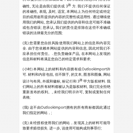
路
确性, 无论是由我们提供或 3
方. 我们不提供任何保证
的准确性, 表现, 及时, 适宜, 本网站上为任何特定或特定
目的或用途而提供的内容的完整性或适用性. 通过继续使
用我们的网站, 您承认我们提供的内容和信息可能不准确
或包含错误; 您承认, 我们的责任是排除在这些不准确或
错误的法律最充分的范围;
(克) 您需要您自担风险使用我们网站上的信息和内容完
全. 由于您依赖本网站提供的内容和信息, 因此对我们不
应承担任何责任。. 您负责确保产品, 在本网站上发现的
信息和材料将满足您自己的特定需求和要求;
(小时) 本网站上的材料和内容拥有或OutlookImport许
可. 材料和内容包括, 但不限于, 的文本, 图形和图像, 网站
路
设计与布局, 外观和徽标, 标记行和 3
甲方版权材料. 我
们网站上的所有材料都被认为是版权材料, 我们完全拒绝
重新发布的权利。, 未经我们明示许可, 复制或复制任何
表格;
(我) 这不由OutlookImport拥有的所有商标都因此通过
我们指定的网站，;
(克) 未经授权使用我们的网站，发现其上的材料可能导
致要求赔偿损失. 进一步, 说使用可能构成刑事罪行;