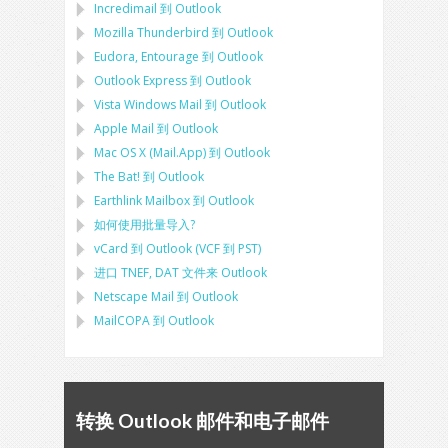
Incredimail 到 Outlook
Mozilla Thunderbird
到
Outlook
Eudora, Entourage
到
Outlook
Outlook Express
到
Outlook
Vista Windows Mail
到
Outlook
Apple Mail
到
Outlook
Mac OS X (Mail.App)
到
Outlook
The Bat!
到
Outlook
Earthlink Mailbox
到
Outlook
如何使用批量导入?
vCard
到
Outlook
(
VCF
到
PST
)
进口
TNEF, DAT
文件来
Outlook
Netscape Mail
到
Outlook
MailCOPA
到
Outlook
转换 Outlook 邮件和电子邮件