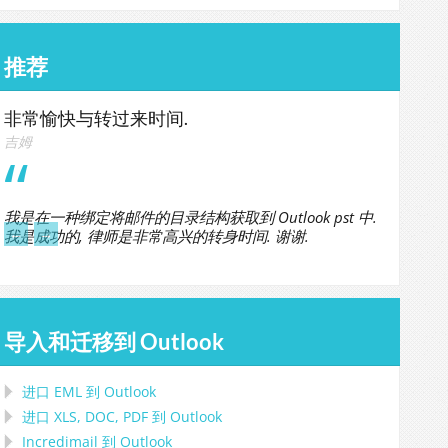
推荐
非常愉快与转过来时间.
吉姆
我是在一种绑定将邮件的目录结构获取到 Outlook pst 中.
←
→
我是成功的, 律师是非常高兴的转身时间. 谢谢.
导入和迁移到 Outlook
进口
EML
到
Outlook
进口
XLS, DOC, PDF
到
Outlook
Incredimail 到 Outlook