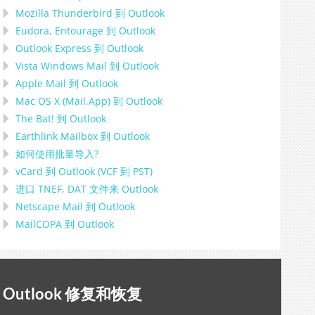
Mozilla Thunderbird
到
Outlook
Eudora, Entourage
到
Outlook
Outlook Express
到
Outlook
Vista Windows Mail
到
Outlook
Apple Mail
到
Outlook
Mac OS X (Mail.App)
到
Outlook
The Bat!
到
Outlook
Earthlink Mailbox
到
Outlook
如何使用批量导入?
vCard
到
Outlook
(
VCF
到
PST
)
进口
TNEF, DAT
文件来
Outlook
Netscape Mail
到
Outlook
MailCOPA
到
Outlook
Outlook 修复和恢复