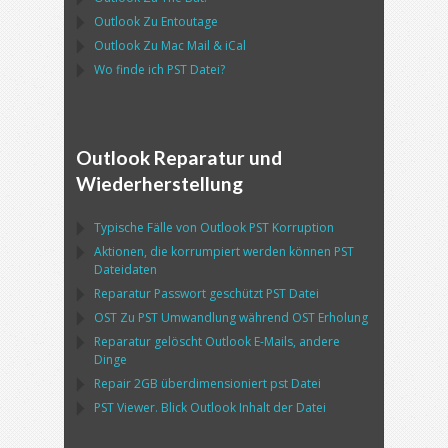
Outlook
Zu
Entoutage
Outlook
Zu
Mac Mail
&
iCal
Wo finde ich
PST
Datei?
Outlook Reparatur und
Wiederherstellung
Typische Fälle von
Outlook PST
Korruption
Aktionen, die korrumpiert werden können
PST
Dateidaten
Reparatur Passwort geschützt
PST
Datei
OST
Zu
PST
Umwandlung während
OST
Erholung
Reparatur gelöscht
Outlook
E-Mails, andere
Dinge
Repair
2GB überdimensioniert
pst
Datei
PST
Viewer. Blick
Outlook
Inhalt der Datei