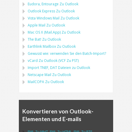
Eudora, Entourage
Zu
Outlook
Outlook Express
Zu
Outlook
Vista Windows Mail
Zu
Outlook
Apple Mail
Zu
Outlook
Mac OS X (Mail.App)
Zu
Outlook
The Bat!
Zu
Outlook
Earthlink Mailbox
Zu
Outlook
Gewusst wie: verwenden Sie den Batch-Import?
vCard
Zu
Outlook
(
VCF
Zu
PST
)
Import
TNEF, DAT
Dateien zu
Outlook
Netscape Mail
Zu
Outlook
MailCOPA
Zu
Outlook
Konvertieren von Outlook-
Elementen und E-mails
EML
Zu
MHT
,
EML
Zu
HTML
,
EML
Zu
RTF