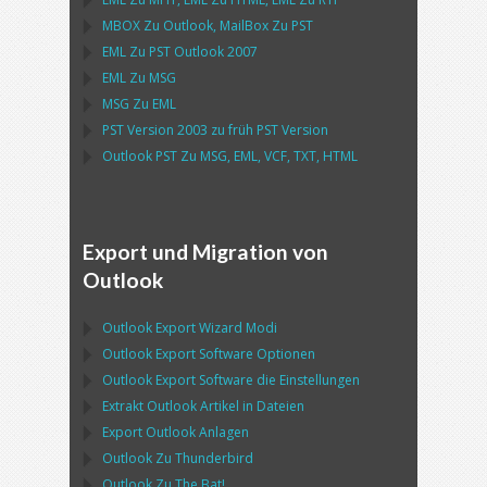
MBOX
Zu
Outlook
,
MailBox
Zu
PST
EML
Zu
PST Outlook
2007
EML
Zu
MSG
MSG
Zu
EML
PST
Version 2003 zu früh
PST
Version
Outlook PST
Zu
MSG, EML, VCF, TXT, HTML
Export und Migration von
Outlook
Outlook Export Wizard
Modi
Outlook Export Software
Optionen
Outlook Export Software
die Einstellungen
Extrakt
Outlook
Artikel in Dateien
Export
Outlook
Anlagen
Outlook
Zu
Thunderbird
Outlook
Zu
The Bat!