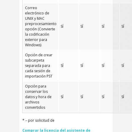
Correo
electrónico de
UNIX y MAC
preprocesamiento
SÍ
SÍ
SÍ
SÍ
opción (Convierte
la codificación
exterior para
Windows)
Opción de crear
subcarpeta
separada para
SÍ
SÍ
SÍ
SÍ
cada sesión de
importación PST
Opción para
conservar los
datos y hora de
SÍ
SÍ
SÍ
SÍ
archivos
convertidos
* – por solicitud de
Comprar la licencia del asistente de