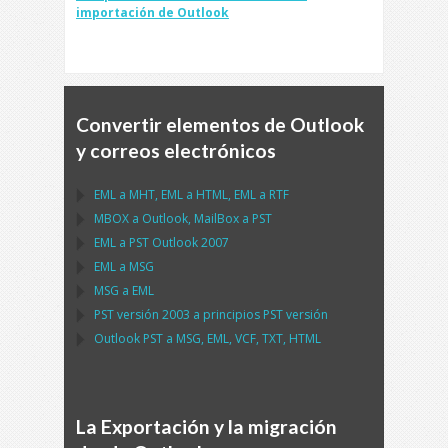
importación de Outlook
Convertir elementos de Outlook
y correos electrónicos
EML
a
MHT
,
EML
a
HTML
,
EML
a
RTF
MBOX
a
Outlook
,
MailBox
a
PST
EML
a
PST Outlook
2007
EML
a
MSG
MSG
a
EML
PST
versión 2003 a principios
PST
versión
Outlook PST
a
MSG, EML, VCF, TXT, HTML
La Exportación y la migración