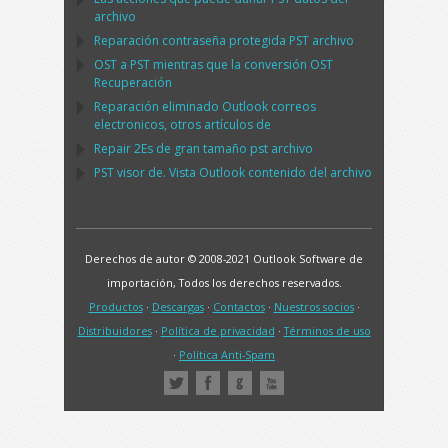
archivo
Reparación contraseña protegida
PST
archivo
OST
a
PST
mientras que la conversión
OST
Recuperación
Reparación eliminado
Outlook
correos
electronicos, otros artículos de
Repair
2Es de gran tamaño
pst
archivo
PST
visor de. Vista
Outlook
contenido del archivo
Derechos de autor © 2008-2021 Outlook Software de
importación, Todos los derechos reservados.
Productos
·
Descargas
·
Contactos
·
Nuestros socios
·
Distribuidores
·
Política de privacidad
·
Términos de uso
·
Política Anti-Spam