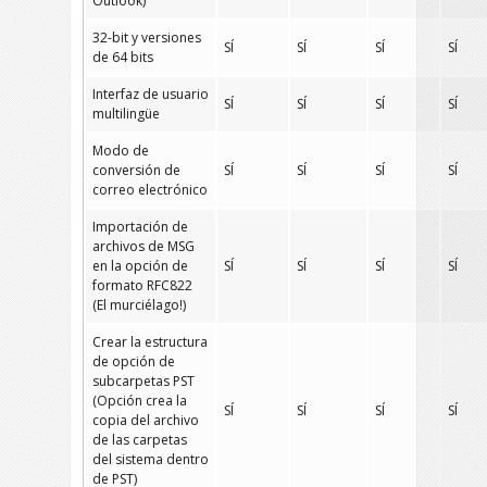
Outlook)
32-bit y versiones
SÍ
SÍ
SÍ
SÍ
de 64 bits
Interfaz de usuario
SÍ
SÍ
SÍ
SÍ
multilingüe
Modo de
conversión de
SÍ
SÍ
SÍ
SÍ
correo electrónico
Importación de
archivos de MSG
en la opción de
SÍ
SÍ
SÍ
SÍ
formato RFC822
(El murciélago!)
Crear la estructura
de opción de
subcarpetas PST
(Opción crea la
SÍ
SÍ
SÍ
SÍ
copia del archivo
de las carpetas
del sistema dentro
de PST)