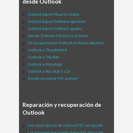
desde Outlook
Outlook Export Wizard
modos
Outlook Export Software
opciones
Outlook Export Software
ajustes
Extraer
Outlook
Artículos a archivos
De la exportación
Outlook
Archivos adjuntos
Outlook
a
Thunderbird
Outlook
a
The Bat!
Outlook
a
Entoutage
Outlook
a
Mac Mail
Y
iCal
Donde encontrar
PST
archivo?
Reparación y recuperación de
Outlook
Los casos típicos de
Outlook PST
corrupción
Las acciones que puede dañar
PST
datos del