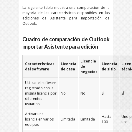
La siguiente tabla muestra una comparación de la
mayoría de las características disponibles en las
ediciones de Asistente para importación de
Outlook.
Cuadro de comparación de Outlook
importar Asistente para edición
Licencia
Características
Licencia
Licencia
Licen
de
del software
de casa
de sitio
técni
negocios
Utilizar el software
registrado con la
misma licencia por
No
No
SÍ
SÍ
diferentes
usuarios
Activar una
Hasta
Uno p
licencia en varios
Limitada
Limitada
100
uso
equipos