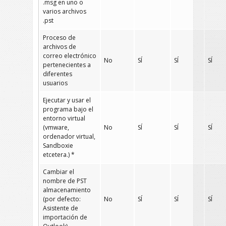
.msg en uno o
varios archivos
.pst
Proceso de
archivos de
correo electrónico
No
SÍ
SÍ
SÍ
pertenecientes a
diferentes
usuarios
Ejecutar y usar el
programa bajo el
entorno virtual
(vmware,
No
SÍ
SÍ
SÍ
ordenador virtual,
Sandboxie
etcetera.) *
Cambiar el
nombre de PST
almacenamiento
(por defecto:
No
SÍ
SÍ
SÍ
Asistente de
importación de