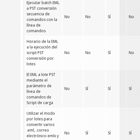
Ejecutar batch EML
a PST conversión
secuencia de
No
No
SÍ
No
comandos con la
línea de
comandos
Horario de la EML
a la ejecución del
script PST
No
No
SÍ
No
conversión por
lotes
El EML a lote PST
mediante el
parámetro de
No
SÍ
SÍ
SÍ
línea de
comandos de
Script de carga
Utilizar el modo
por lotes para
convertir varios
.eml, .correo
No
SÍ
SÍ
SÍ
electrónico emlx y